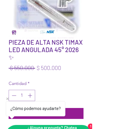
PIEZA DE ALTA NSK TIMAX
LED ANGULADA 45° 2026
✨
Precio
Precio de oferta
 $ 550.000 
$ 500.000
Cantidad
*
¿Cómo podemos ayudarte?
Agregar al carrito
1
¿Alguna pregunta? Chatea
Pieza de alta velocidad tipo 
NSK 