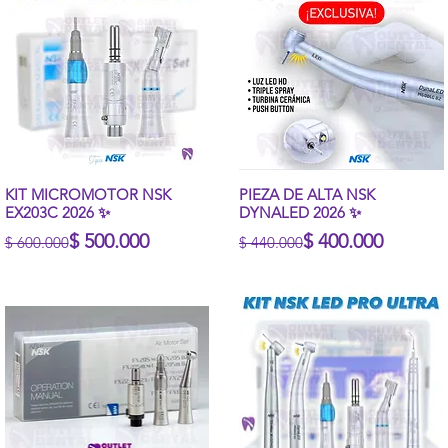
Vista rápida
Vista rápida
KIT MICROMOTOR NSK
PIEZA DE ALTA NSK
EX203C 2026 ✨
DYNALED 2026 ✨
Precio
Precio de oferta
Precio
Precio de oferta
$ 500.000
$ 400.000
$ 600.000
$ 440.000