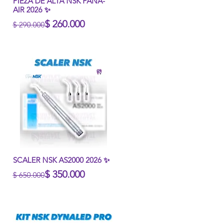
Vista rápida
PIEZA DE ALTA NSK PANA-
AIR 2026 ✨
Precio
Precio de oferta
$ 260.000
$ 290.000
Vista rápida
SCALER NSK AS2000 2026 ✨
Precio
Precio de oferta
$ 350.000
$ 650.000