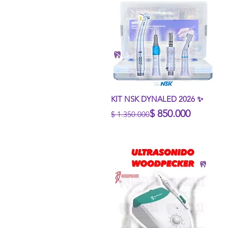
Vista rápida
KIT NSK DYNALED 2026 ✨
Precio
Precio de oferta
$ 850.000
$ 1.350.000