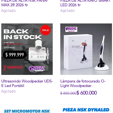
Vista rápida
Vista rápida
PIEZA DE ALTA NSK PANA-
PIEZA DE ALTA KAVO SMART
MAX 2R 2026 ✨
LED 2026 ✨
Agotado
Agotado
Vista rápida
Vista rápida
Ultrasonido Woodpecker UDS-
Lámpara de fotocurado O-
E Led Portátil
Light Woodpecker
Agotado
Precio
Precio de oferta
$ 600.000
$ 850.000