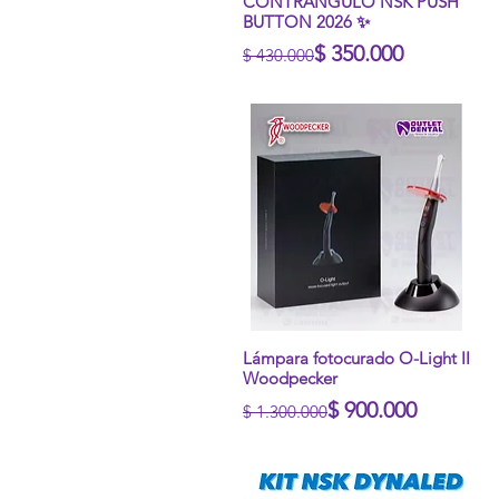
Vista rápida
CONTRANGULO NSK PUSH
BUTTON 2026 ✨
Precio
Precio de oferta
$ 350.000
$ 430.000
Vista rápida
Lámpara fotocurado O-Light II
Woodpecker
Precio
Precio de oferta
$ 900.000
$ 1.300.000